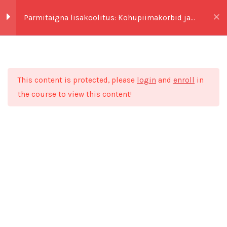
Skip
Pärmitaigna lisakoolitus: Kohupiimakorbid ja
to
0,00
€
sidruni-kookose südamed
content
Pärmitaigna lisakoolitus:
5
Kohupiimakorbid ja
Esileht
Kõik koolitused
Saiakesed
sidruni-kookose südamed
This content is protected, please
login
and
enroll
in
the course to view this content!
Alusta siit!
Kohupiimakorpide retsept
Kohupiimakorpide videojuhis
Sidruni-kookose südamed
retsept