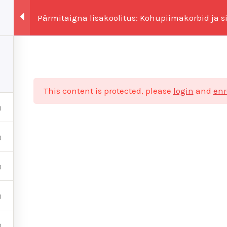
Pärmitaigna lisakoolitus: Kohupiimakorbid ja
tused
Teenused
Blogi
Tagasiside
Kontakt
This content is protected, please
login
and
enr
Köögibossid OÜ
Registrikood 14970328
+372 56251589
info@koogibossid.ee