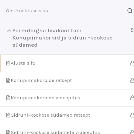
Skip
to
content
E-raamatud
Veebikooli
Pärmitaigna lisakoolitus:
5
Kohupiimakorbid ja sidruni-kookose
südamed
Esileht
Kõik koolitused
Saiakesed
Alusta siit!
Kohupiimakorpide retsept
Kohupiimakorpide videojuhis
Sidruni-kookose südamed retsept
Sidruni-kookose südamete videojuhis