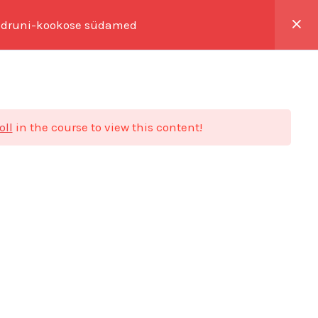
 sidruni-kookose südamed
0,00
€
MINU KONTO
oll
in the course to view this content!
Facebook
Instagram
Müügitingimused
Privaatsuspoliitika