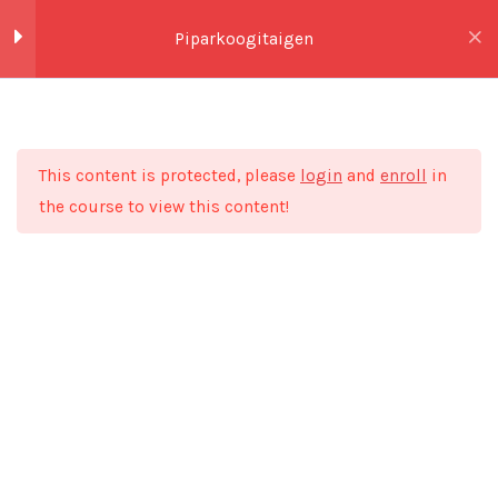
Skip
Piparkoogitaigen
to
0,00
€
content
Klassikaline
3
piparkoogitaigen
Esileht
Kõik koolitused
Jõulud
This content is protected, please
login
and
enroll
in
Alusta siit!
the course to view this content!
Retsept
Videojuhis