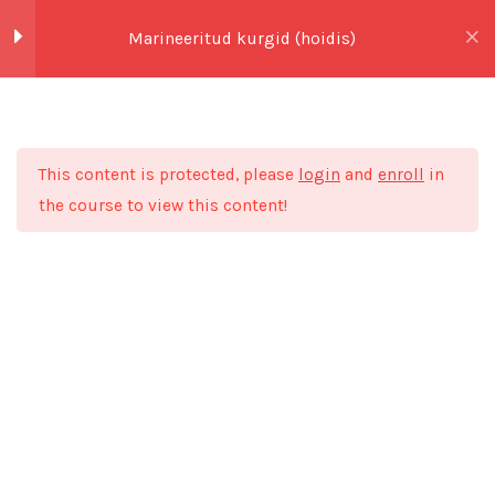
Skip
Marineeritud kurgid (hoidis)
to
0,00
€
content
Marineeritud kurgid
4
(hoidis)
Esileht
Kõik koolitused
Hoidised
This content is protected, please
login
and
enroll
in
Alusta siit!
the course to view this content!
Marineeritud kurgid
(retseptifail)
Marineeritud kurgid
(videojuhis)
Boonusfail! Kurkidest
hoidiseid