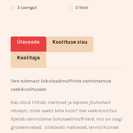
3 Loengut
0 Testi
Ülevaade
Koolituse sisu
Koolitaja
Tere tulemast šokolaadimuffinite valmistamise
veebikoolitusele!
Kas otsid lihtsat, maitsvat ja lapsele jõukohast
retsepti, mida saaks teha koos? See veebikoolitus
õpetab valmistama šokolaadimuffineid, mis on isegi
gluteenivabad, üllatavalt mahlased, tervislikumad