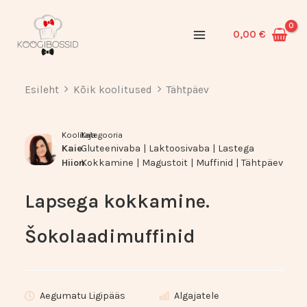
Skip
to
0,00
€
content
Esileht
Kõik koolitused
Tähtpäev
Koolitaja
Kategooria
Kaie
Gluteenivaba
|
Laktoosivaba
|
Lastega
Hiion
Kokkamine
|
Magustoit
|
Muffinid
|
Tähtpäev
Lapsega kokkamine.
Šokolaadimuffinid
Aegumatu Ligipääs
Algajatele