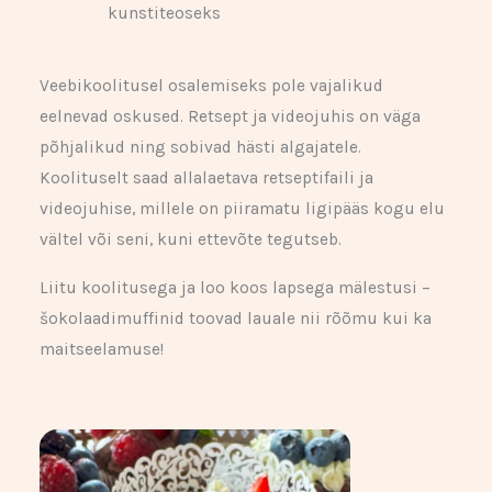
kunstiteoseks
Veebikoolitusel osalemiseks pole vajalikud
eelnevad oskused. Retsept ja videojuhis on väga
põhjalikud ning sobivad hästi algajatele.
Koolituselt saad allalaetava retseptifaili ja
videojuhise, millele on piiramatu ligipääs kogu elu
vältel või seni, kuni ettevõte tegutseb.
Liitu koolitusega ja loo koos lapsega mälestusi –
šokolaadimuffinid toovad lauale nii rõõmu kui ka
maitseelamuse!