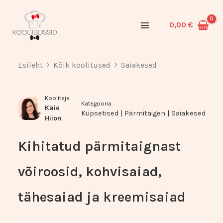
Skip
to
0,00
€
content
Esileht
Kõik koolitused
Saiakesed
Koolitaja
Kategooria
Kaie
Küpsetised
|
Pärmitaigen
|
Saiakesed
Hiion
Kihitatud pärmitaignast
võiroosid, kohvisaiad,
tähesaiad ja kreemisaiad