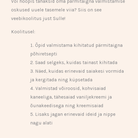
Või hoopis tahaksid oma pärmitaigna valmistamise
oskused uuele tasemele viia? Siis on see
veebikoolitus just Sulle!
Koolitusel:
Õpid valmistama kihitatud pärmitaigna
põhiretsepti
Saad selgeks, kuidas tainast kihitada
Näed, kuidas erinevaid saiakesi vormida
ja kergitada ning küpsetada
Valmistad võiroosid, kohvisaiad
kaneeliga, tähesaiad vaniljekreemi ja
õunakeedisega ning kreemisaiad
Lisaks jagan erinevaid ideid ja nippe
nagu alati