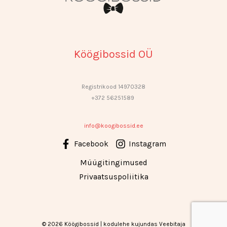
Köögibossid OÜ
Registrikood 14970328
+372 56251589
info@koogibossid.ee
Facebook
Instagram
Müügitingimused
Privaatsuspoliitika
© 2026 Köögibossid | kodulehe kujundas
Veebitaja