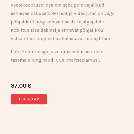
Veebikoolitusel osalemiseks pole vajalikud
eelnevad oskused. Retsept ja videojuhis on väga
põhjalikud ning sobivad hästi ka algajatele.
Koolitus sisaldab nelja erinevat põhjalikku
videojuhist ning nelja allalaetavat retseptifaili.
Liitu koolitusega ja vii oma oskused uuele
tasemele ning naudi uusi maitseelamusi.
37,00
€
LISA KORVI