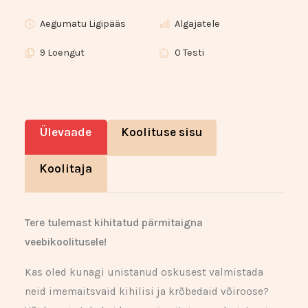
Aegumatu Ligipääs
Algajatele
9 Loengut
0 Testi
Ülevaade
Koolituse sisu
Koolitaja
Tere tulemast kihitatud pärmitaigna
veebikoolitusele!
Kas oled kunagi unistanud oskusest valmistada
neid imemaitsvaid kihilisi ja krõbedaid võiroose?