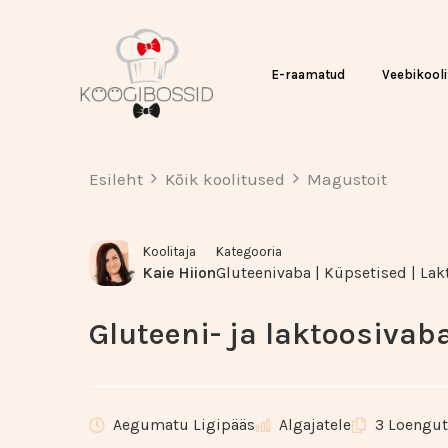
Skip
to
content
E-raamatud
Veebikooli
Esileht
Kõik koolitused
Magustoit
Koolitaja
Kategooria
Kaie Hiion
Gluteenivaba
|
Küpsetised
|
Lak
Gluteeni- ja laktoosivaba
Aegumatu Ligipääs
Algajatele
3 Loengut