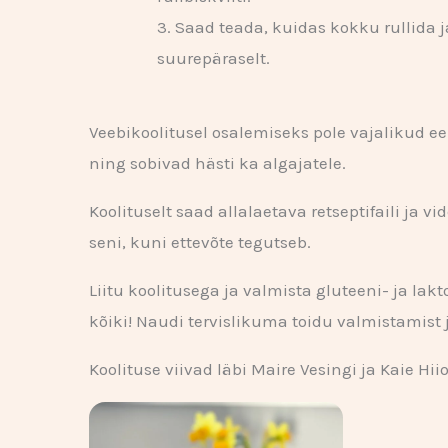
Saad teada, kuidas kokku rullida ja
suurepäraselt.
Veebikoolitusel osalemiseks pole vajalikud e
ning sobivad hästi ka algajatele.
Koolituselt saad allalaetava retseptifaili ja v
seni, kuni ettevõte tegutseb.
Liitu koolitusega ja valmista gluteeni- ja la
kõiki! Naudi tervislikuma toidu valmistamist 
Koolituse viivad läbi Maire Vesingi ja Kaie Hii