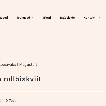
tused
Teenused
Blogi
Tagasiside
Kontakt
toosivaba
|
Magustoit
 rullbiskviit
0 Testi