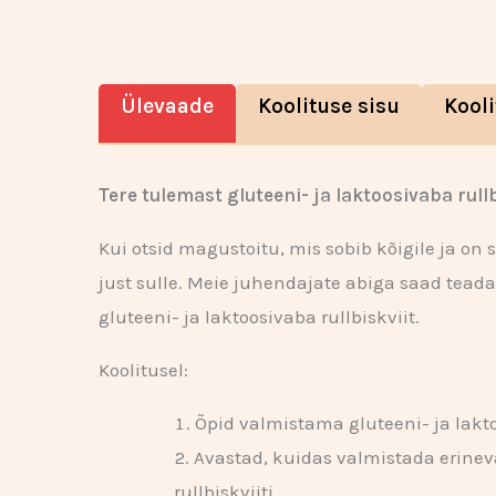
Ülevaade
Koolituse sisu
Kooli
Tere tulemast gluteeni- ja laktoosivaba rullb
Kui otsid magustoitu, mis sobib kõigile ja on 
just sulle. Meie juhendajate abiga saad teada 
gluteeni- ja laktoosivaba rullbiskviit.
Koolitusel:
Õpid valmistama gluteeni- ja laktoo
Avastad, kuidas valmistada erineva
rullbiskviiti.