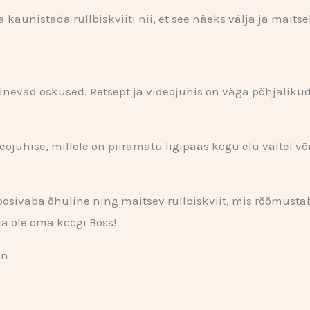
 kaunistada rullbiskviiti nii, et see näeks välja ja maits
elnevad oskused. Retsept ja videojuhis on väga põhjaliku
ideojuhise, millele on piiramatu ligipääs kogu elu vältel võ
ktoosivaba õhuline ning maitsev rullbiskviit, mis rõõmusta
ja ole oma köögi Boss!
on