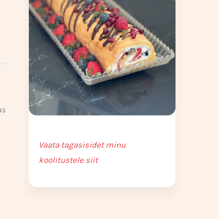
us
Vaata tagasisidet minu
koolitustele siit