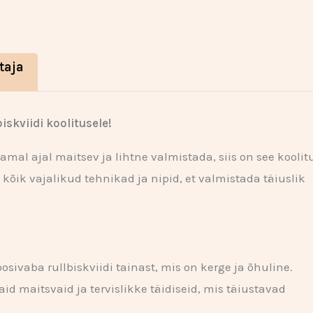
taja
iskviidi koolitusele!
samal ajal maitsev ja lihtne valmistada, siis on see koolit
kõik vajalikud tehnikad ja nipid, et valmistada täiuslik
sivaba rullbiskviidi tainast, mis on kerge ja õhuline.
id maitsvaid ja tervislikke täidiseid, mis täiustavad